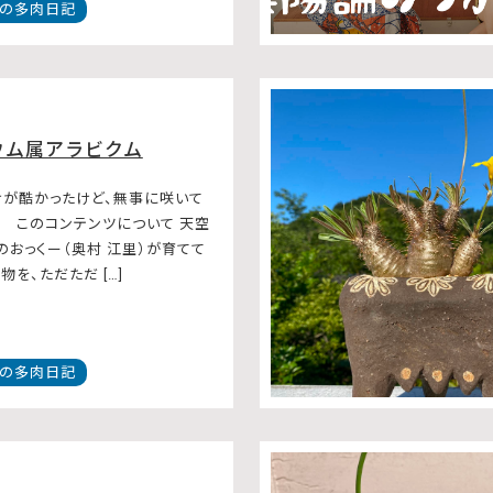
の多肉日記
ウム属アラビクム
が酷かったけど、無事に咲いて
。 このコンテンツについて 天空
のおっくー（奥村 江里）が育てて
を、ただただ […]
の多肉日記