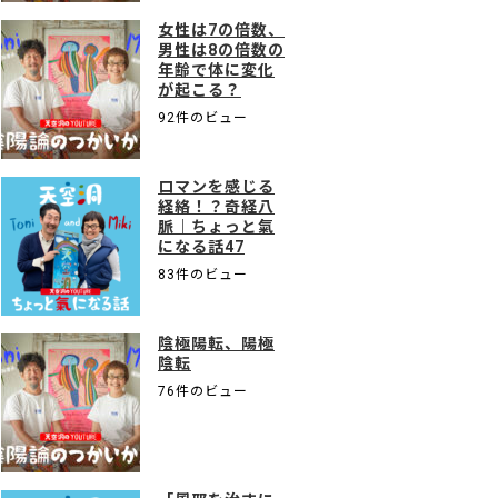
女性は7の倍数、
男性は8の倍数の
年齢で体に変化
が起こる？
92件のビュー
ロマンを感じる
経絡！？奇経八
脈｜ちょっと氣
になる話47
83件のビュー
陰極陽転、陽極
陰転
76件のビュー