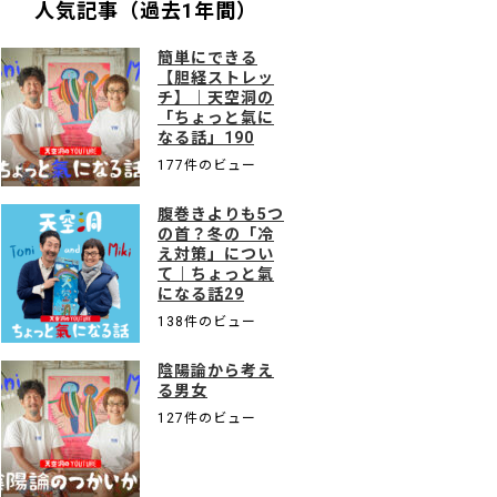
人気記事（過去1年間）
簡単にできる
【胆経ストレッ
チ】｜天空洞の
「ちょっと氣に
なる話」190
177件のビュー
腹巻きよりも5つ
の首？冬の「冷
え対策」につい
て｜ちょっと氣
になる話29
138件のビュー
陰陽論から考え
る男女
127件のビュー