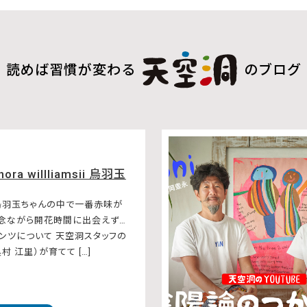
読めば習慣が変わる
のブログ
hora willliamsii 烏羽玉
烏羽玉ちゃんの中で一番赤味が
残念ながら開花時間に出会えず…
ンツについて 天空洞スタッフの
村 江里）が育てて […]