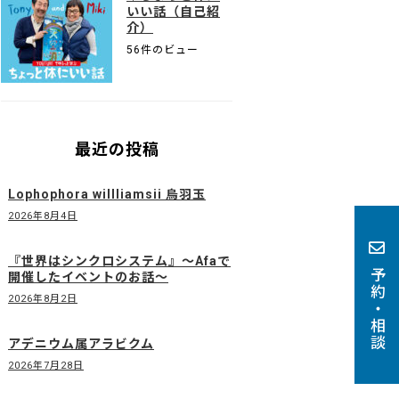
いい話（自己紹
介）
56件のビュー
最近の投稿
Lophophora willliamsii 烏羽玉
2026年8月4日
『世界はシンクロシステム』〜Afaで
予約・相談
開催したイベントのお話〜
2026年8月2日
アデニウム属アラビクム
2026年7月28日