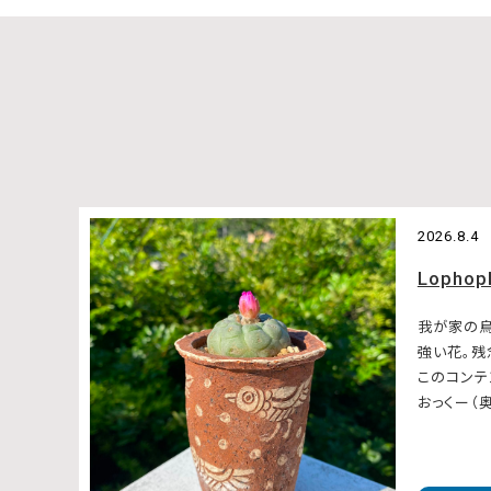
2026.8.4
Lophop
我が家の
強い花。
このコンテ
おっくー（奥