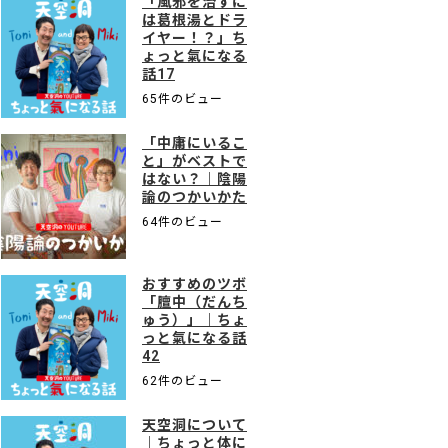
「風邪を治すに
は葛根湯とドラ
イヤー！？」ち
ょっと氣になる
話17
65件のビュー
「中庸にいるこ
と」がベストで
はない？｜陰陽
論のつかいかた
64件のビュー
おすすめのツボ
「膻中（だんち
ゅう）」｜ちょ
っと氣になる話
42
62件のビュー
天空洞について
｜ちょっと体に