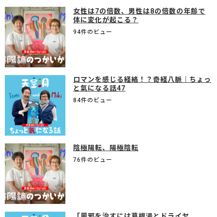
女性は7の倍数、男性は8の倍数の年齢で
体に変化が起こる？
94件のビュー
ロマンを感じる経絡！？奇経八脈｜ちょっ
と氣になる話47
84件のビュー
陰極陽転、陽極陰転
76件のビュー
「風邪を治すには葛根湯とドライヤ