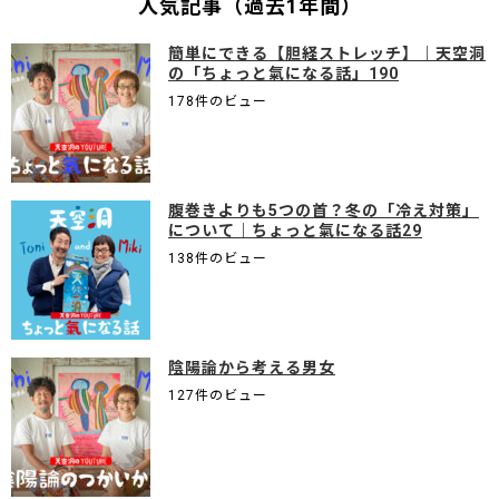
人気記事（過去1年間）
簡単にできる【胆経ストレッチ】｜天空洞
の「ちょっと氣になる話」190
178件のビュー
腹巻きよりも5つの首？冬の「冷え対策」
について｜ちょっと氣になる話29
138件のビュー
陰陽論から考える男女
127件のビュー