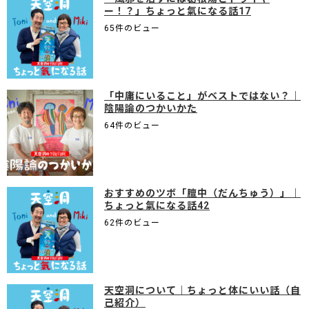
ー！？」ちょっと氣になる話17
65件のビュー
「中庸にいること」がベストではない？｜
陰陽論のつかいかた
64件のビュー
おすすめのツボ「膻中（だんちゅう）」｜
ちょっと氣になる話42
62件のビュー
天空洞について｜ちょっと体にいい話（自
己紹介）