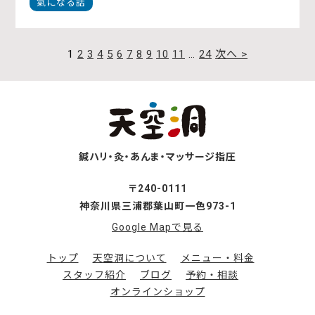
氣になる話
過
1
2
3
4
5
6
7
8
9
10
11
…
24
次へ >
去
の
記
事
を
見
る
鍼ハリ・灸・あんま・マッサージ指圧
〒240-0111
神奈川県三浦郡葉山町一色973-1
Google Mapで見る
トップ
天空洞について
メニュー・料金
スタッフ紹介
ブログ
予約・相談
オンラインショップ