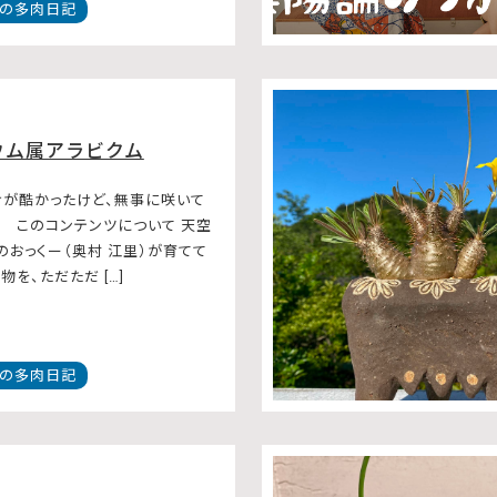
の多肉日記
ウム属アラビクム
が酷かったけど、無事に咲いて
。 このコンテンツについて 天空
のおっくー（奥村 江里）が育てて
を、ただただ […]
の多肉日記