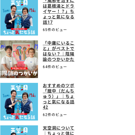
「風邪を治すに
は葛根湯とドラ
イヤー！？」ち
ょっと氣になる
話17
65件のビュー
「中庸にいるこ
と」がベストで
はない？｜陰陽
論のつかいかた
64件のビュー
おすすめのツボ
「膻中（だんち
ゅう）」｜ちょ
っと氣になる話
42
62件のビュー
天空洞について
｜ちょっと体に