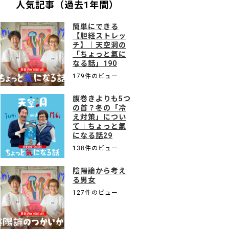
人気記事（過去1年間）
簡単にできる
【胆経ストレッ
チ】｜天空洞の
「ちょっと氣に
なる話」190
179件のビュー
腹巻きよりも5つ
の首？冬の「冷
え対策」につい
て｜ちょっと氣
になる話29
138件のビュー
陰陽論から考え
る男女
127件のビュー