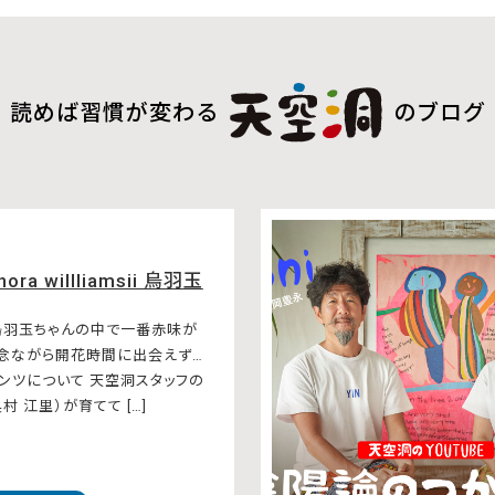
読めば習慣が変わる
のブログ
hora willliamsii 烏羽玉
烏羽玉ちゃんの中で一番赤味が
残念ながら開花時間に出会えず…
ンツについて 天空洞スタッフの
村 江里）が育てて […]