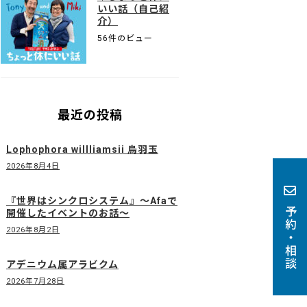
いい話（自己紹
介）
56件のビュー
最近の投稿
Lophophora willliamsii 烏羽玉
2026年8月4日
『世界はシンクロシステム』〜Afaで
予約・相談
開催したイベントのお話〜
2026年8月2日
アデニウム属アラビクム
2026年7月28日