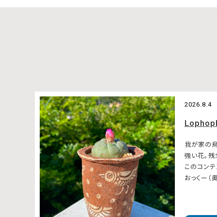
2026.8.4
Lophop
我が家の
強い花。
このコンテ
おっくー（奥