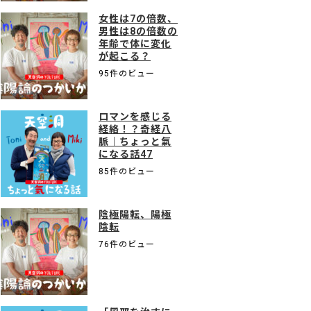
女性は7の倍数、
男性は8の倍数の
年齢で体に変化
が起こる？
95件のビュー
ロマンを感じる
経絡！？奇経八
脈｜ちょっと氣
になる話47
85件のビュー
陰極陽転、陽極
陰転
76件のビュー