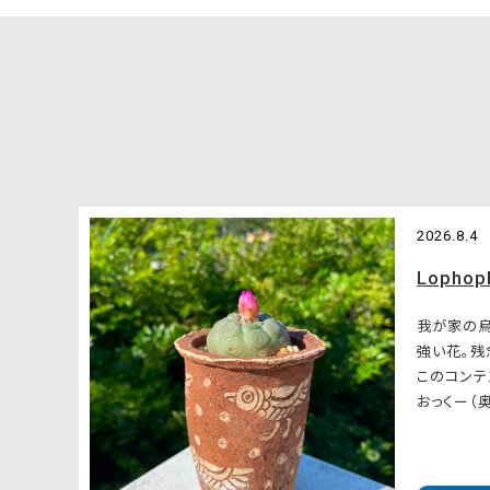
2026.8.4
Lophop
我が家の
強い花。
このコンテ
おっくー（奥