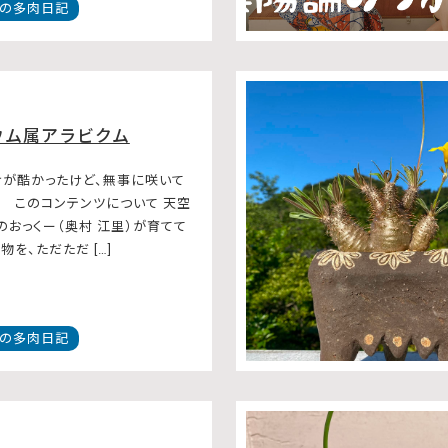
の多肉日記
ウム属アラビクム
が酷かったけど、無事に咲いて
。 このコンテンツについて 天空
のおっくー（奥村 江里）が育てて
を、ただただ […]
の多肉日記