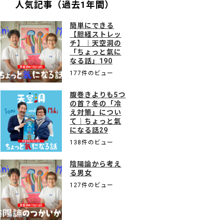
人気記事（過去1年間）
簡単にできる
【胆経ストレッ
チ】｜天空洞の
「ちょっと氣に
なる話」190
177件のビュー
腹巻きよりも5つ
の首？冬の「冷
え対策」につい
て｜ちょっと氣
になる話29
138件のビュー
陰陽論から考え
る男女
127件のビュー