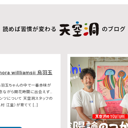
読めば習慣が変わる
のブログ
hora willliamsii 烏羽玉
烏羽玉ちゃんの中で一番赤味が
残念ながら開花時間に出会えず…
ンツについて 天空洞スタッフの
村 江里）が育てて […]