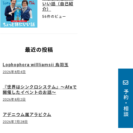
いい話（自己紹
介）
56件のビュー
最近の投稿
Lophophora willliamsii 烏羽玉
2026年8月4日
『世界はシンクロシステム』〜Afaで
予約・相談
開催したイベントのお話〜
2026年8月2日
アデニウム属アラビクム
2026年7月28日