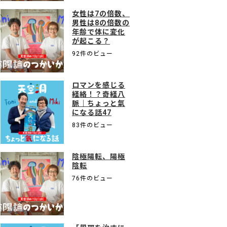
女性は7の倍数、
男性は8の倍数の
年齢で体に変化
が起こる？
92件のビュー
ロマンを感じる
経絡！？奇経八
脈｜ちょっと氣
になる話47
83件のビュー
陰極陽転、陽極
陰転
76件のビュー