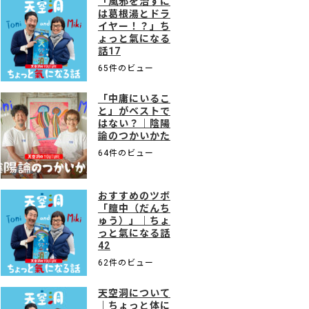
「風邪を治すに
は葛根湯とドラ
イヤー！？」ち
ょっと氣になる
話17
65件のビュー
「中庸にいるこ
と」がベストで
はない？｜陰陽
論のつかいかた
64件のビュー
おすすめのツボ
「膻中（だんち
ゅう）」｜ちょ
っと氣になる話
42
62件のビュー
天空洞について
｜ちょっと体に