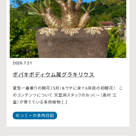
2026.7.21
ボパキポディウム属グラキリウス
夏型一番乗りの開花（5月）&ウチに来て6年目の初開花！ こ
のコンテンツについて 天空洞スタッフのおっくー（奥村 江
里）が育てている多肉植物 […]
おっくーの多肉日記