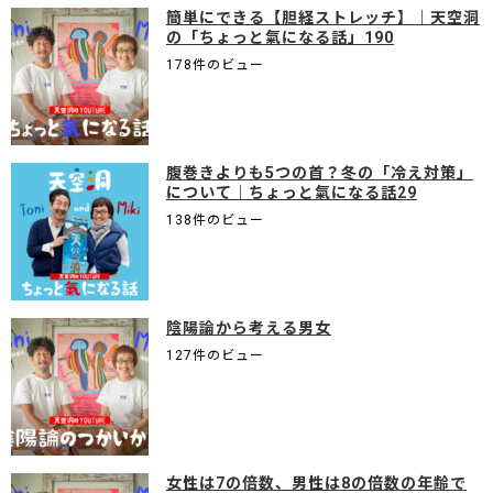
簡単にできる【胆経ストレッチ】｜天空洞
の「ちょっと氣になる話」190
178件のビュー
腹巻きよりも5つの首？冬の「冷え対策」
について｜ちょっと氣になる話29
138件のビュー
陰陽論から考える男女
127件のビュー
女性は7の倍数、男性は8の倍数の年齢で