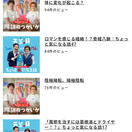
体に変化が起こる？
94件のビュー
ロマンを感じる経絡！？奇経八脈｜ちょっ
と氣になる話47
84件のビュー
陰極陽転、陽極陰転
76件のビュー
「風邪を治すには葛根湯とドライヤ
ー！？」ちょっと氣になる話17