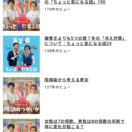
の「ちょっと氣になる話」190
179件のビュー
腹巻きよりも5つの首？冬の「冷え対策」
について｜ちょっと氣になる話29
138件のビュー
陰陽論から考える男女
127件のビュー
女性は7の倍数、男性は8の倍数の年齢で
体に変化が起こる？