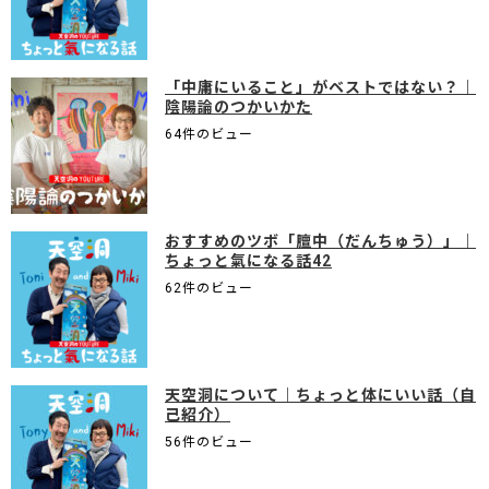
「中庸にいること」がベストではない？｜
陰陽論のつかいかた
64件のビュー
おすすめのツボ「膻中（だんちゅう）」｜
ちょっと氣になる話42
62件のビュー
天空洞について｜ちょっと体にいい話（自
己紹介）
56件のビュー