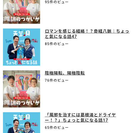
95件のビュー
ロマンを感じる経絡！？奇経八脈｜ちょっ
と氣になる話47
85件のビュー
陰極陽転、陽極陰転
76件のビュー
「風邪を治すには葛根湯とドライヤ
ー！？」ちょっと氣になる話17
65件のビュー