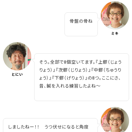
骨盤の骨ね
ミキ
そう。全部で8個空いてます。『上髎（じょう
りょう）』『次髎（じりょう）』『中髎（ちゅうり
とにい
ょう）』『下髎（げりょう）』の8つ。ここにさ、
昔、鍼を入れる練習したよね～
しましたねー！！ うつ伏せになると角度