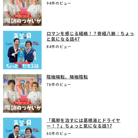
94件のビュー
ロマンを感じる経絡！？奇経八脈｜ちょっ
と氣になる話47
84件のビュー
陰極陽転、陽極陰転
76件のビュー
「風邪を治すには葛根湯とドライヤ
ー！？」ちょっと氣になる話17
65件のビュー