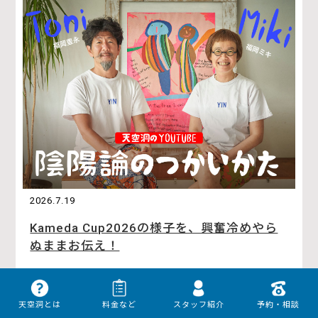
2026.7.19
Kameda Cup2026の様子を、興奮冷めやら
ぬままお伝え！
このコンテンツについて 福岡豊永（とにい）と福岡ミキがお
送りするYOUTUBEコンテンツ「陰陽論のつかいかた」。神奈
天空洞とは
料金など
スタッフ紹介
予約・相談
川県葉山町でゆるっとのんびり中医学を実践して […]