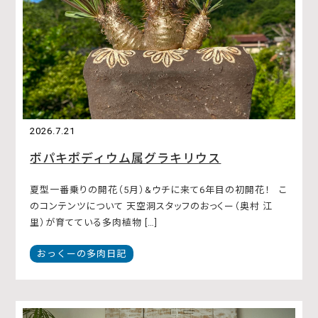
2026.7.21
ボパキポディウム属グラキリウス
夏型一番乗りの開花（5月）&ウチに来て6年目の初開花！ こ
のコンテンツについて 天空洞スタッフのおっくー（奥村 江
里）が育てている多肉植物 […]
おっくーの多肉日記