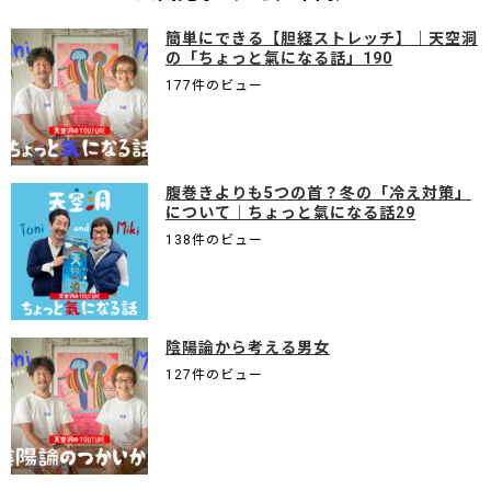
簡単にできる【胆経ストレッチ】｜天空洞
の「ちょっと氣になる話」190
177件のビュー
腹巻きよりも5つの首？冬の「冷え対策」
について｜ちょっと氣になる話29
138件のビュー
陰陽論から考える男女
127件のビュー