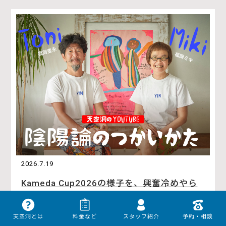
2026.7.19
Kameda Cup2026の様子を、興奮冷めやら
ぬままお伝え！
天空洞とは
料金など
スタッフ紹介
予約・相談
このコンテンツについて 福岡豊永（とにい）と福岡ミキがお