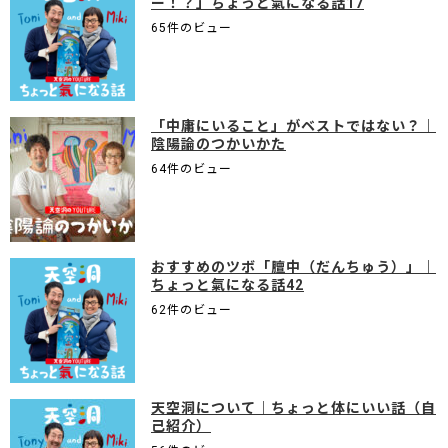
ー！？」ちょっと氣になる話17
65件のビュー
「中庸にいること」がベストではない？｜
陰陽論のつかいかた
64件のビュー
おすすめのツボ「膻中（だんちゅう）」｜
ちょっと氣になる話42
62件のビュー
天空洞について｜ちょっと体にいい話（自
己紹介）