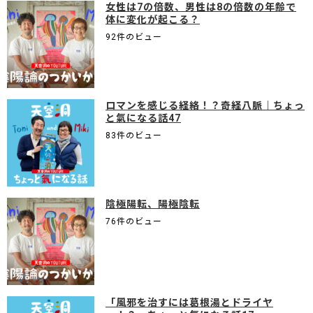
女性は7の倍数、男性は8の倍数の年齢で
体に変化が起こる？
92件のビュー
ロマンを感じる経絡！？奇経八脈｜ちょっ
と氣になる話47
83件のビュー
陰極陽転、陽極陰転
76件のビュー
「風邪を治すには葛根湯とドライヤ