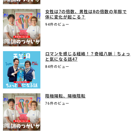
女性は7の倍数、男性は8の倍数の年齢で
体に変化が起こる？
94件のビュー
ロマンを感じる経絡！？奇経八脈｜ちょっ
と氣になる話47
84件のビュー
陰極陽転、陽極陰転
76件のビュー