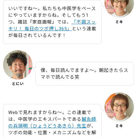
いいですね〜。私たちも中医学をベース
にやっていますからね。そしてもう1
つ、雑誌『家庭画報』では、
「不調スッ
ミキ
キリ！ 毎日のツボ押し365」
という連載
が毎日されているんです！
僕、毎日読んでますよ〜。朝起きたらス
マホで読んでる笑
とにい
Webで見れますからね〜。この連載で
は、中医学のエキスパートである
鍼灸師
の兵頭明（ひょうどうあきら）先生
が、
ミキ
ツボの効能・位置・メカニズムなどを解