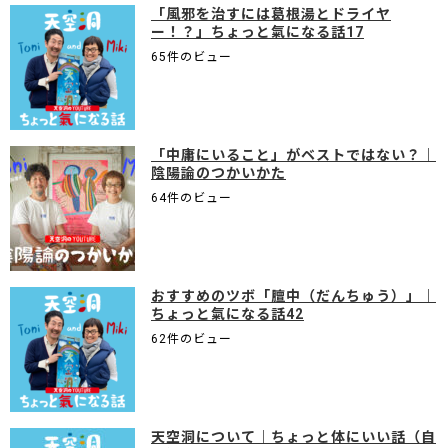
「風邪を治すには葛根湯とドライヤ
ー！？」ちょっと氣になる話17
65件のビュー
「中庸にいること」がベストではない？｜
陰陽論のつかいかた
64件のビュー
おすすめのツボ「膻中（だんちゅう）」｜
ちょっと氣になる話42
62件のビュー
天空洞について｜ちょっと体にいい話（自