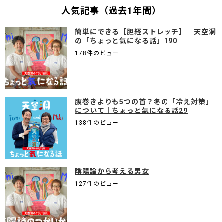
人気記事（過去1年間）
簡単にできる【胆経ストレッチ】｜天空洞
の「ちょっと氣になる話」190
178件のビュー
腹巻きよりも5つの首？冬の「冷え対策」
について｜ちょっと氣になる話29
138件のビュー
陰陽論から考える男女
127件のビュー