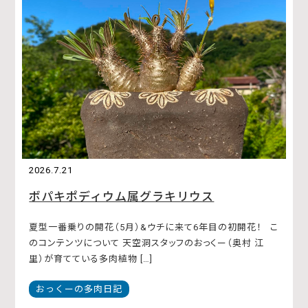
2026.7.21
ボパキポディウム属グラキリウス
夏型一番乗りの開花（5月）&ウチに来て6年目の初開花！ こ
のコンテンツについて 天空洞スタッフのおっくー（奥村 江
里）が育てている多肉植物 […]
おっくーの多肉日記