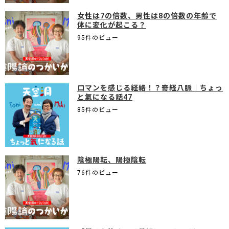
女性は7の倍数、男性は8の倍数の年齢で
体に変化が起こる？
95件のビュー
ロマンを感じる経絡！？奇経八脈｜ちょっ
と氣になる話47
85件のビュー
陰極陽転、陽極陰転
76件のビュー