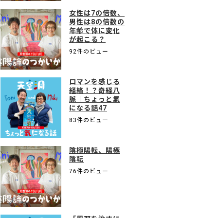
女性は7の倍数、
男性は8の倍数の
年齢で体に変化
が起こる？
92件のビュー
ロマンを感じる
経絡！？奇経八
脈｜ちょっと氣
になる話47
83件のビュー
陰極陽転、陽極
陰転
76件のビュー