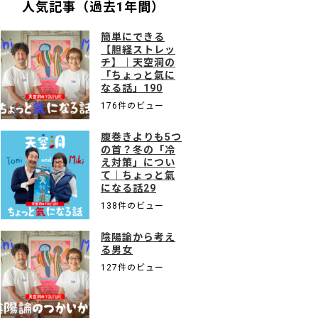
人気記事（過去1年間）
簡単にできる
【胆経ストレッ
チ】｜天空洞の
「ちょっと氣に
なる話」190
176件のビュー
腹巻きよりも5つ
の首？冬の「冷
え対策」につい
て｜ちょっと氣
になる話29
138件のビュー
陰陽論から考え
る男女
127件のビュー