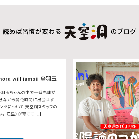
読めば習慣が変わる
のブログ
hora willliamsii 烏羽玉
烏羽玉ちゃんの中で一番赤味が
残念ながら開花時間に出会えず…
ンツについて 天空洞スタッフの
村 江里）が育てて […]