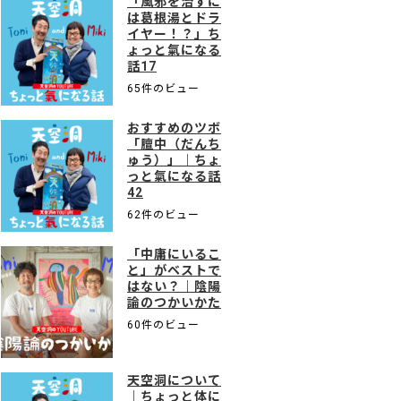
「風邪を治すに
は葛根湯とドラ
イヤー！？」ち
ょっと氣になる
話17
65件のビュー
おすすめのツボ
「膻中（だんち
ゅう）」｜ちょ
っと氣になる話
42
62件のビュー
「中庸にいるこ
と」がベストで
はない？｜陰陽
論のつかいかた
60件のビュー
天空洞について
｜ちょっと体に