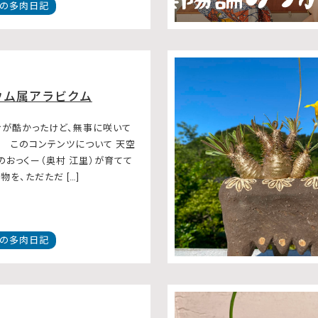
の多肉日記
ウム属アラビクム
が酷かったけど、無事に咲いて
。 このコンテンツについて 天空
のおっくー（奥村 江里）が育てて
を、ただただ […]
の多肉日記