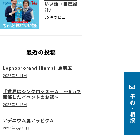
いい話（自己紹
介）
56件のビュー
最近の投稿
Lophophora willliamsii 烏羽玉
2026年8月4日
『世界はシンクロシステム』〜Afaで
予約・相談
開催したイベントのお話〜
2026年8月2日
アデニウム属アラビクム
2026年7月28日