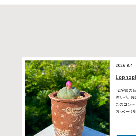
2026.8.4
Lophop
我が家の
強い花。
このコンテ
おっくー（奥