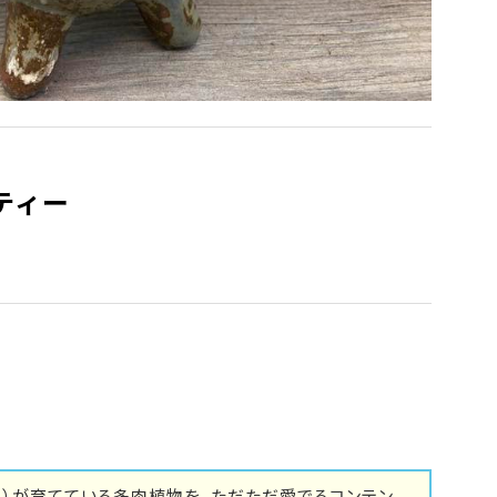
ティー
里）が育てている多肉植物を、ただただ愛でるコンテン