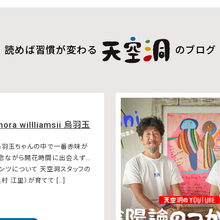
読めば習慣が変わる
のブログ
hora willliamsii 烏羽玉
烏羽玉ちゃんの中で一番赤味が
残念ながら開花時間に出会えず…
ンツについて 天空洞スタッフの
村 江里）が育てて […]