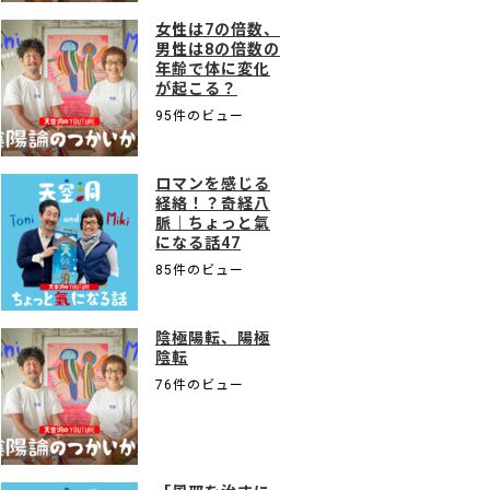
女性は7の倍数、
男性は8の倍数の
年齢で体に変化
が起こる？
95件のビュー
ロマンを感じる
経絡！？奇経八
脈｜ちょっと氣
になる話47
85件のビュー
陰極陽転、陽極
陰転
76件のビュー