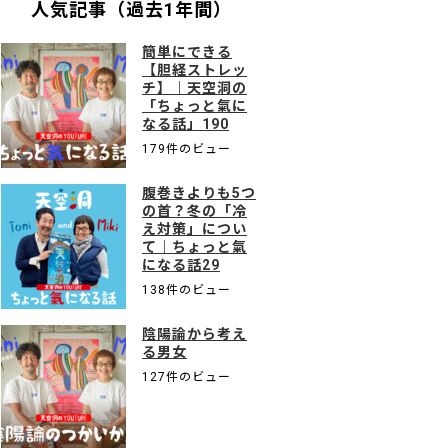
人気記事（過去1年間）
簡単にできる
【胆経ストレッ
チ】｜天空洞の
「ちょっと氣に
なる話」190
179件のビュー
腹巻きよりも5つ
の首？冬の「冷
え対策」につい
て｜ちょっと氣
になる話29
138件のビュー
陰陽論から考え
る男女
127件のビュー