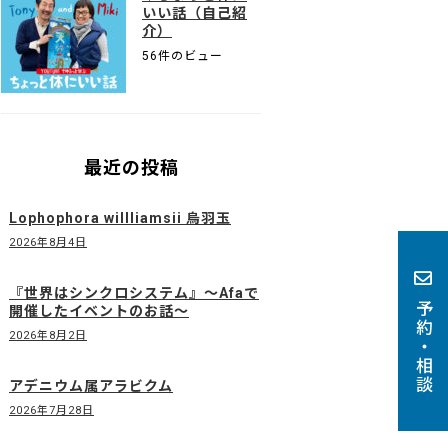
いい話（自己紹
介）
56件のビュー
最近の投稿
Lophophora willliamsii 烏羽玉
2026年8月4日
『世界はシンクロシステム』〜Afaで
予約・相談
開催したイベントのお話〜
2026年8月2日
アデニウム属アラビクム
2026年7月28日