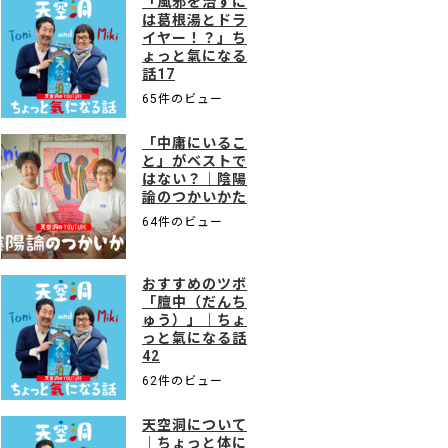
「風邪を治すに
は葛根湯とドラ
イヤー！？」ち
ょっと氣になる
話17
65件のビュー
「中庸にいるこ
と」がベストで
はない？｜陰陽
論のつかいかた
64件のビュー
おすすめのツボ
「膻中（だんち
ゅう）」｜ちょ
っと氣になる話
42
62件のビュー
天空洞について
｜ちょっと体に