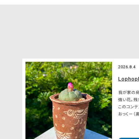
2026.8.4
Lophop
我が家の
強い花。
このコンテ
おっくー（奥