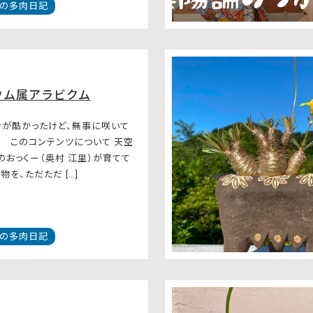
の多肉日記
ウム属アラビクム
が酷かったけど、無事に咲いて
。 このコンテンツについて 天空
のおっくー（奥村 江里）が育てて
を、ただただ […]
の多肉日記