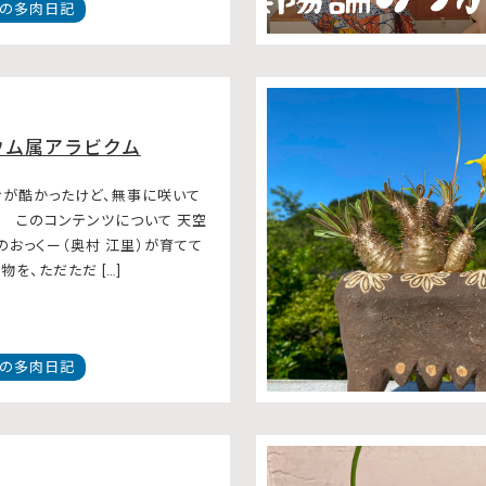
の多肉日記
ウム属アラビクム
が酷かったけど、無事に咲いて
。 このコンテンツについて 天空
のおっくー（奥村 江里）が育てて
を、ただただ […]
の多肉日記