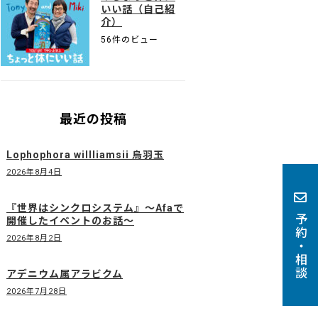
いい話（自己紹
介）
56件のビュー
最近の投稿
Lophophora willliamsii 烏羽玉
2026年8月4日
『世界はシンクロシステム』〜Afaで
予約・相談
開催したイベントのお話〜
2026年8月2日
アデニウム属アラビクム
2026年7月28日