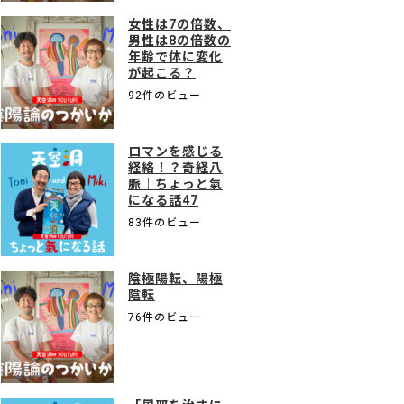
女性は7の倍数、
男性は8の倍数の
年齢で体に変化
が起こる？
92件のビュー
ロマンを感じる
経絡！？奇経八
脈｜ちょっと氣
になる話47
83件のビュー
陰極陽転、陽極
陰転
76件のビュー