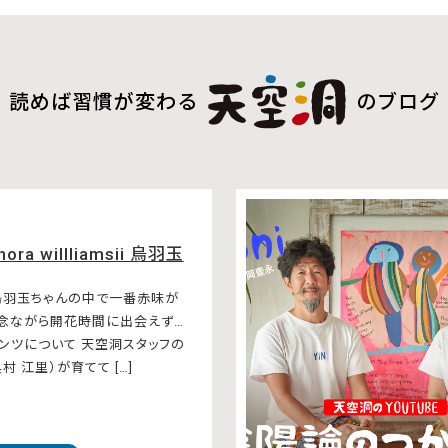
読めば習慣が変わる
のブログ
hora willliamsii 烏羽玉
烏羽玉ちゃんの中で一番赤味が
残念ながら開花時間に出会えず…
ンツについて 天空洞スタッフの
村 江里）が育てて […]