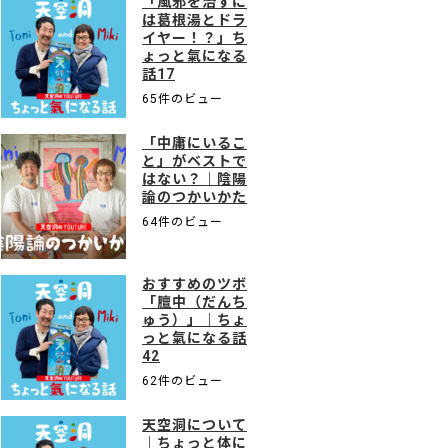
「風邪を治すに
は葛根湯とドラ
イヤー！？」ち
ょっと氣になる
話17
65件のビュー
「中庸にいるこ
と」がベストで
はない？｜陰陽
論のつかいかた
64件のビュー
おすすめのツボ
「膻中（だんち
ゅう）」｜ちょ
っと氣になる話
42
62件のビュー
天空洞について
｜ちょっと体に