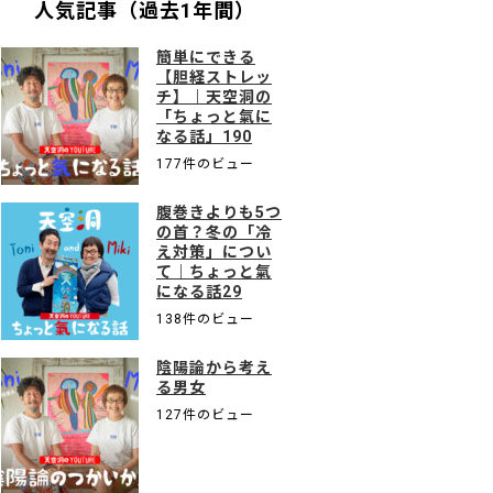
人気記事（過去1年間）
簡単にできる
【胆経ストレッ
チ】｜天空洞の
「ちょっと氣に
なる話」190
177件のビュー
腹巻きよりも5つ
の首？冬の「冷
え対策」につい
て｜ちょっと氣
になる話29
138件のビュー
陰陽論から考え
る男女
127件のビュー