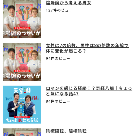
陰陽論から考える男女
127件のビュー
女性は7の倍数、男性は8の倍数の年齢で
体に変化が起こる？
94件のビュー
ロマンを感じる経絡！？奇経八脈｜ちょっ
と氣になる話47
84件のビュー
陰極陽転、陽極陰転