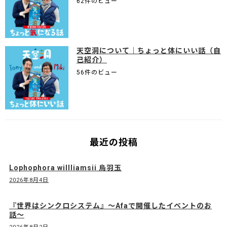
62件のビュー
天空洞について｜ちょっと体にいい話（自
己紹介）
56件のビュー
最近の投稿
Lophophora willliamsii 烏羽玉
2026年8月4日
『世界はシンクロシステム』〜Afaで開催したイベントのお
話〜