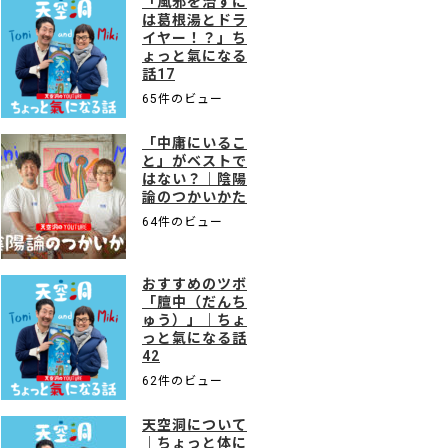
「風邪を治すに
は葛根湯とドラ
イヤー！？」ち
ょっと氣になる
話17
65件のビュー
「中庸にいるこ
と」がベストで
はない？｜陰陽
論のつかいかた
64件のビュー
おすすめのツボ
「膻中（だんち
ゅう）」｜ちょ
っと氣になる話
42
62件のビュー
天空洞について
｜ちょっと体に