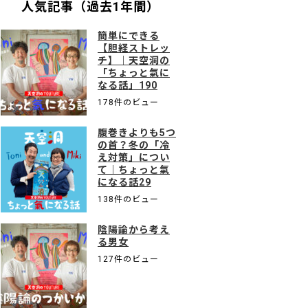
人気記事（過去1年間）
簡単にできる
【胆経ストレッ
チ】｜天空洞の
「ちょっと氣に
なる話」190
178件のビュー
腹巻きよりも5つ
の首？冬の「冷
え対策」につい
て｜ちょっと氣
になる話29
138件のビュー
陰陽論から考え
る男女
127件のビュー