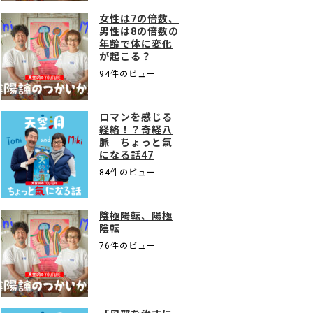
女性は7の倍数、
男性は8の倍数の
年齢で体に変化
が起こる？
94件のビュー
ロマンを感じる
経絡！？奇経八
脈｜ちょっと氣
になる話47
84件のビュー
陰極陽転、陽極
陰転
76件のビュー