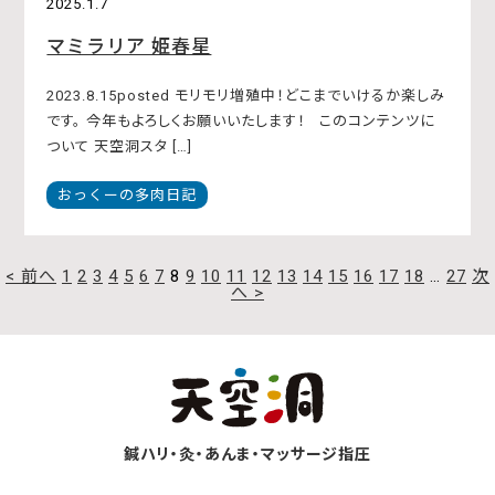
2025.1.7
マミラリア 姫春星
2023.8.15posted モリモリ増殖中！どこまでいけるか楽しみ
です。 今年もよろしくお願いいたします！ このコンテンツに
ついて 天空洞スタ […]
おっくーの多肉日記
過
< 前へ
1
2
3
4
5
6
7
8
9
10
11
12
13
14
15
16
17
18
…
27
次
去
へ >
の
記
事
を
見
る
鍼ハリ・灸・あんま・マッサージ指圧