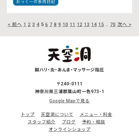
おっくーの多肉日記
過
< 前へ
1
2
3
4
5
6
7
8
9
10
11
12
13
14
15
…
70
次へ >
去
の
記
事
を
見
る
鍼ハリ・灸・あんま・マッサージ指圧
〒240-0111
神奈川県三浦郡葉山町一色973-1
Google Mapで見る
トップ
天空洞について
メニュー・料金
スタッフ紹介
ブログ
予約・相談
オンラインショップ